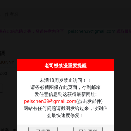
保存此信息防走丢，發送任意內容至：
peischen39@gmail.com
獲取最
碼
 BUNNY
題材
正妹
肉慾
狗血劇
調教
後宮
校園
老司機禁漫重要提醒
:00
閱讀
17119
未满18周岁禁止访问！！
请务必截图保存此页面，存到邮箱
架
发任意信息到这获得最新网址:
peischen39@gmail.com
(点击发邮件)，
网站有任何问题请截图发给过来，收到信
会最快速度修复！
數字，似乎在色色的時候能派上用場?!