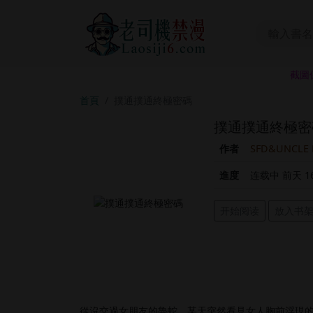
截圖
首頁
撲通撲通終極密碼
撲通撲通終極密
作者
SFD&UNCLE
進度
连载中 前天 16
开始阅读
放入书
從沒交過女朋友的魯蛇，某天突然看見女人胸前浮現的