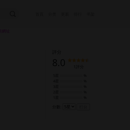
首頁
分类
更新
排行
书架
新網址
評分
8.0
1
評分
5星
%
4星
%
3星
%
2星
%
1星
%
分數:
打分