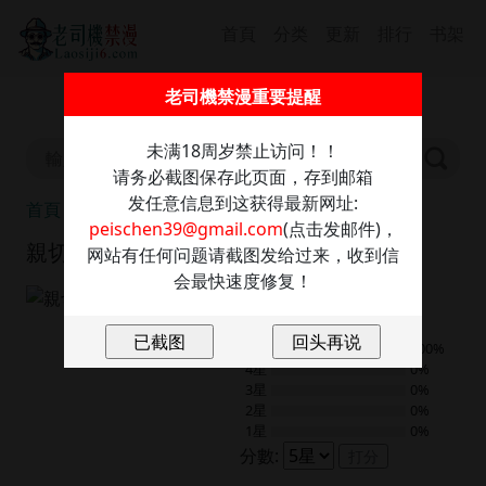
首頁
分类
更新
排行
书架
截圖保存此信息防走丢，發送任意內容至：
老司機禁漫重要提醒
peischen39@gmail.com
獲取最新網址
未满18周岁禁止访问！！
请务必截图保存此页面，存到邮箱
发任意信息到这获得最新网址:
首頁
親切的熟女鄰居
peischen39@gmail.com
(点击发邮件)，
親切的熟女鄰居
网站有任何问题请截图发给过来，收到信
会最快速度修复！
9.0
2
評分
5星
100%
4星
0%
3星
0%
2星
0%
1星
0%
分數:
打分