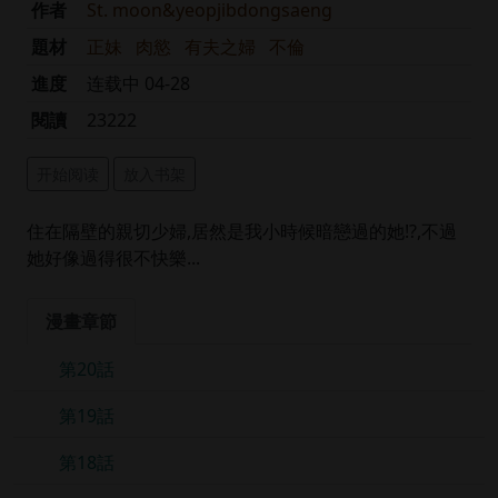
作者
St. moon&yeopjibdongsaeng
題材
正妹
肉慾
有夫之婦
不倫
進度
连载中 04-28
閱讀
23222
开始阅读
放入书架
住在隔壁的親切少婦,居然是我小時候暗戀過的她!?,不過
她好像過得很不快樂...
漫畫章節
第20話
第19話
第18話