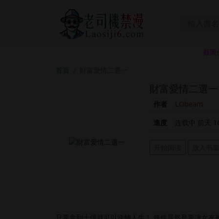
截圖
首頁
財富愛情二選一
財富愛情二選一
作者
LObeam
進度
连载中 前天 16
开始阅读
放入书
只要拿到十億就可以逆轉人生！,條件居然是要讓女友被