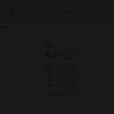
首頁
分类
更新
排行
书架
新網址
評分
8.0
1
評分
5星
%
4星
%
3星
%
2星
%
1星
%
分數:
打分