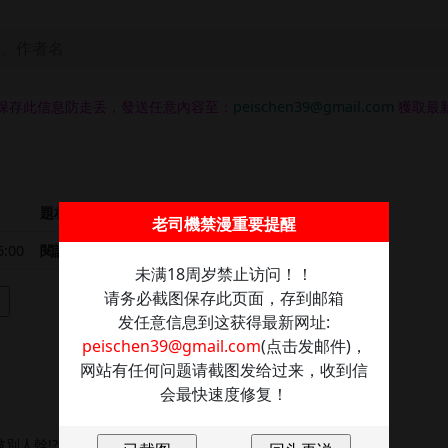
保存此信息防走丢，發送任意內容至：
peischen39@gmail.com
獲取最
題材
正妹
恋爱
浪漫
巨乳
女大生
好友
老司機禁漫重要提醒
:00
閱讀
9882
未满18周岁禁止访问！！
请务必截图保存此页面，存到邮箱
架
发任意信息到这获得最新网址:
peischen39@gmail.com
(点击发邮件)，
网站有任何问题请截图发给过来，收到信
会最快速度修复！
別人幹!?,究竟要守護愛情還是擁抱財富？