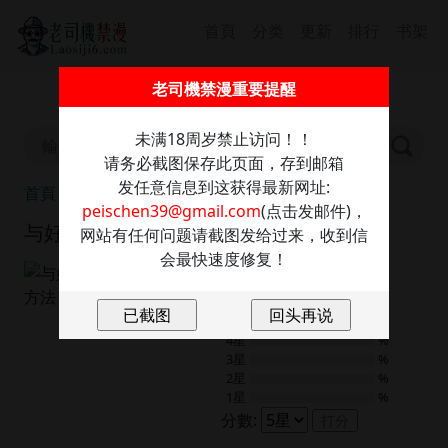
首頁
分类
更新
排行
书架
截圖保存此信息防走丢，發送任意內容至：
老司機禁漫重要提醒
peischen39@gmail.com
獲取最新網址
未满18周岁禁止访问！！
请务必截图保存此页面，存到邮箱
发任意信息到这获得最新网址:
首頁
与好友合理做爱的方法
peischen39@gmail.com
(点击发邮件)，
与好友合理做爱的方法
网站有任何问题请截图发给过来，收到信
会最快速度修复！
8.0
1
評分
5星
%
4星
%
3星
%
2星
%
1星
%
分數:
打分