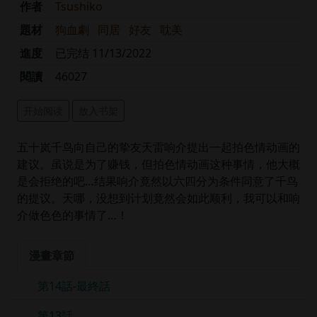
作者
Tsushiko
題材
狗血劇
同居
好友
耽美
進度
已完结 11/13/2022
閱讀
46027
开始阅读
放入书架
五十岚千鸟向自己的挚友天雷响介提出一起拍色情动画的
建议。虽说是为了赚钱，但拍色情动画这种事情，他大概
是会拒绝的吧…结果响介竟然以六四分为条件同意了千鸟
的提议。天哪，没想到计划竟然会如此顺利，我可以和响
介做色色的事情了…！
漫畫章節
第14話-最終話
第13話