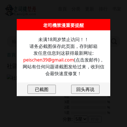
首頁
分类
更新
排行
书架
截圖保存此信息防走丢，發送任意內容至：
老司機禁漫重要提醒
peischen39@gmail.com
獲取最新網址
未满18周岁禁止访问！！
请务必截图保存此页面，存到邮箱
发任意信息到这获得最新网址:
首頁
社區重建協會
peischen39@gmail.com
(点击发邮件)，
社區重建協會
网站有任何问题请截图发给过来，收到信
会最快速度修复！
8.0
1
評分
5星
%
4星
%
3星
%
2星
%
1星
%
分數:
打分