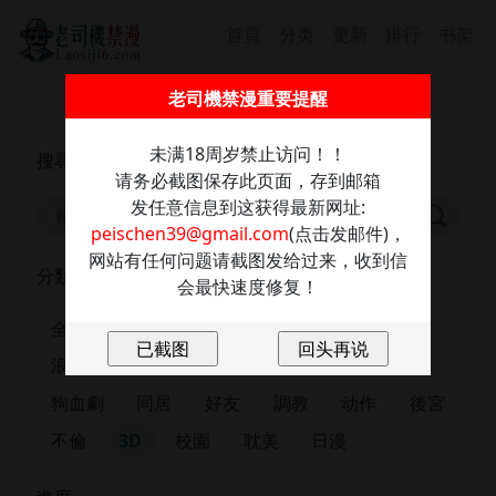
首頁
分类
更新
排行
书架
截圖保存此信息防走丢，發送任意內容至：
老司機禁漫重要提醒
peischen39@gmail.com
獲取最新網址
未满18周岁禁止访问！！
搜尋
请务必截图保存此页面，存到邮箱
发任意信息到这获得最新网址:
peischen39@gmail.com
(点击发邮件)，
网站有任何问题请截图发给过来，收到信
分類
会最快速度修复！
全部
正妹
恋爱
出版漫画
肉慾
浪漫
大尺度
巨乳
有夫之婦
女大生
狗血劇
同居
好友
調教
动作
後宮
不倫
3D
校園
耽美
日漫