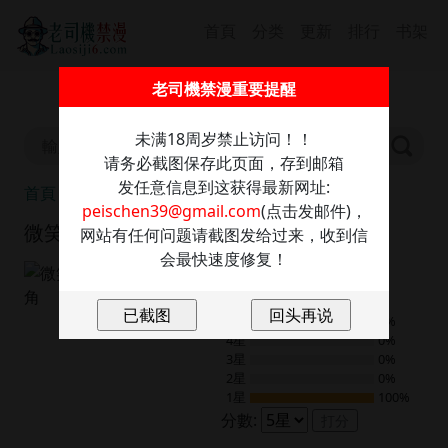
首頁
分类
更新
排行
书架
截圖保存此信息防走丢，發送任意內容至：
老司機禁漫重要提醒
peischen39@gmail.com
獲取最新網址
未满18周岁禁止访问！！
请务必截图保存此页面，存到邮箱
发任意信息到这获得最新网址:
首頁
微笑女子的街頭選角
peischen39@gmail.com
(点击发邮件)，
微笑女子的街頭選角
网站有任何问题请截图发给过来，收到信
会最快速度修复！
5.0
2
評分
5星
0%
4星
0%
3星
0%
2星
0%
1星
100%
分數:
打分