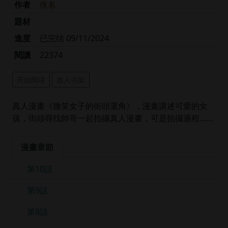
作者
佚名
題材
進度
已完结 09/11/2024
閱讀
22374
开始阅读
放入书架
真人漫畫《微笑女子的街頭選角》，漫畫講述可愛的女
孩，街頭尋找帥哥一起拍攝真人漫畫，可是拍攝過程……
漫畫章節
第10話
第9話
第8話