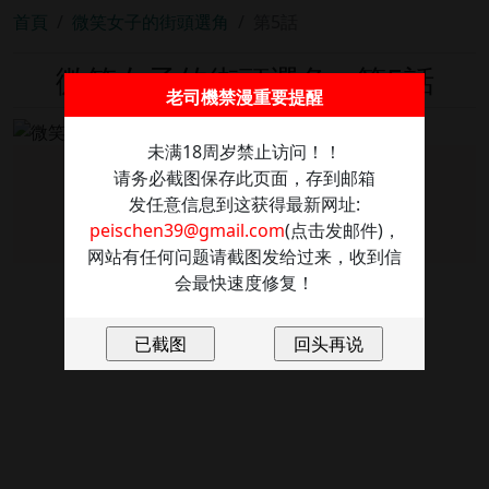
首頁
微笑女子的街頭選角
第5話
微笑女子的街頭選角 - 第5話
老司機禁漫重要提醒
未满18周岁禁止访问！！
请务必截图保存此页面，存到邮箱
图片加载失败
发任意信息到这获得最新网址:
点击重新加载
peischen39@gmail.com
(点击发邮件)，
网站有任何问题请截图发给过来，收到信
会最快速度修复！